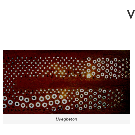
V
Üvegbeton