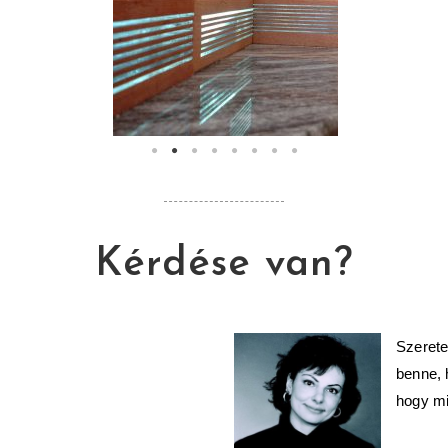
Kérdése van?
Szerete
benne, 
hogy mi