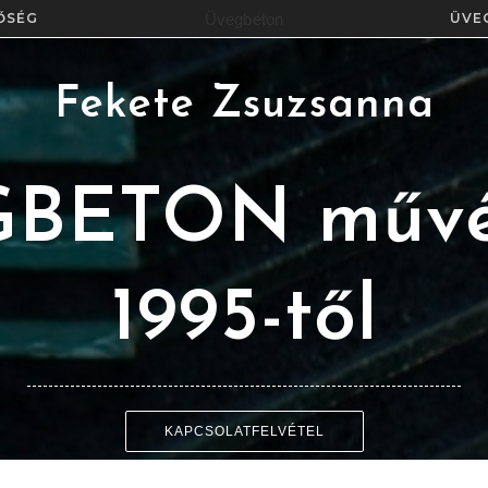
Üvegbeton
ŐSÉG
ÜVE
Fekete Zsuzsanna
BETON művé
1995-től
KAPCSOLATFELVÉTEL